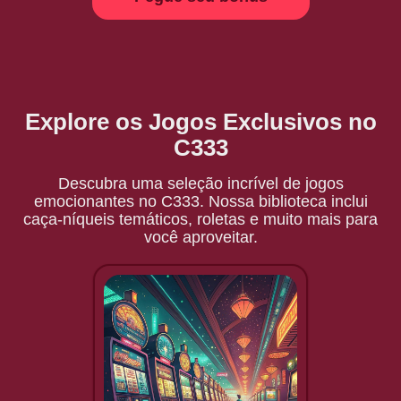
Explore os Jogos Exclusivos no
C333
Descubra uma seleção incrível de jogos
emocionantes no C333. Nossa biblioteca inclui
caça-níqueis temáticos, roletas e muito mais para
você aproveitar.